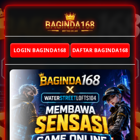
LOGIN BAGINDA168
DAFTAR BAGINDA168